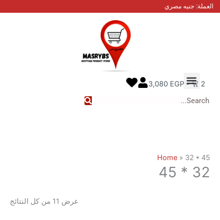
تم
نيه مصري
الفرز
حسب
الأحدث
نا
معنا
 الطلب
3,080
EGP
Home
»
عرض ⁦11⁩ من كل النتائج