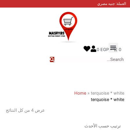
تم
نيه مصري
الفرز
حسب
الأحدث
نا
معنا
 الطلب
0
EGP
Home
»
terquoise 
terquoise 
عرض ⁦4⁩ من كل النتائج