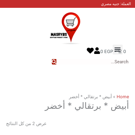
تم
نيه مصري
الفرز
حسب
الأحدث
نا
معنا
 الطلب
0
EGP
أبيض * برتقالي * أخضر
 * برتقالي * أخضر
عرض ⁦2⁩ من كل النتائج