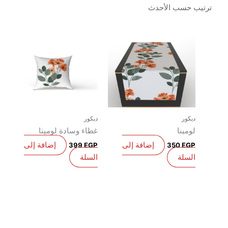
يكور
ديكور
ومينا
غطاء وسادة لومينا
إضافة إلى
إضافة إلى
399
EGP
350
EG
لسلة
السلة