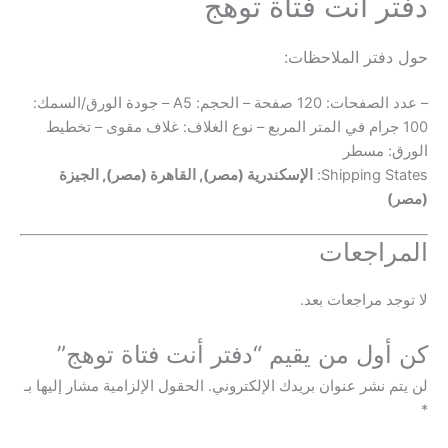
 أنت فتاة توهج
تر الملاحظات:
– عدد الصفحات: 120 صفحة – الحجم: A5 – جودة الورق/السمك:
 جرام في المتر المربع – نوع الغلاف: غلاف مقوى – تخطيط
 مسطر
Shipping 
الإسكندرية (مصر), القاهرة (مصر), الجيزة
اجعات
 مراجعات بعد.
ول من يقيم “دفتر أنت فتاة توهج”
نشر عنوان بريدك الإلكتروني.
الحقول الإلزامية مشار إليها بـ