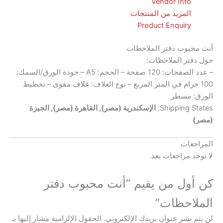
Vendor Info
المزيد من المنتجات
Product Enquiry
بوب دفتر الملاحظات
تر الملاحظات:
– عدد الصفحات: 120 صفحة – الحجم: A5 – جودة الورق/السمك:
 جرام في المتر المربع – نوع الغلاف: غلاف مقوى – تخطيط
 مسطر
Shipping 
الإسكندرية (مصر), القاهرة (مصر), الجيزة
عات
 مراجعات بعد.
ول من يقيم “أنت محبوب دفتر
احظات”
نشر عنوان بريدك الإلكتروني.
الحقول الإلزامية مشار إليها بـ