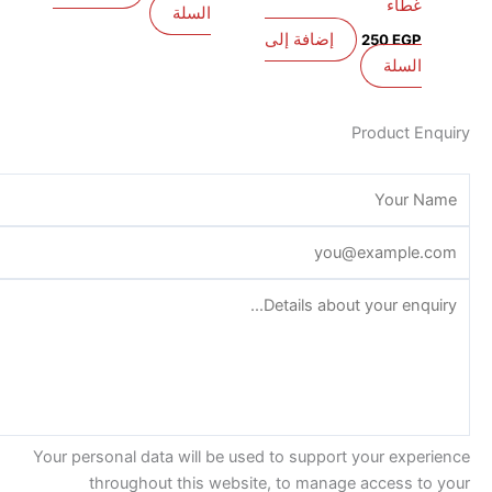
غطاء
السلة
إضافة إلى
250
EGP
السلة
Product E
Your personal data will be used to support your exp
throughout this website, to manage access t