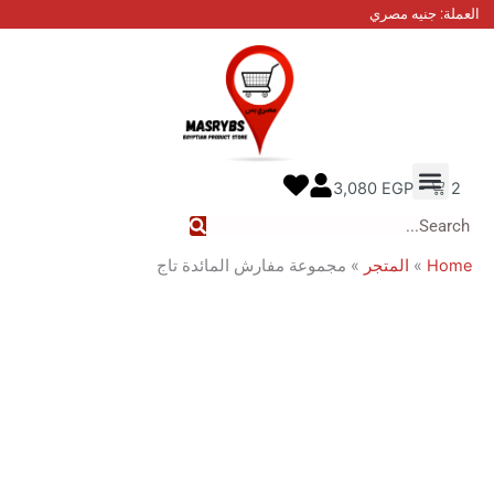
نيه مصري
ة
 عنا
ل معنا
ع الطلب
3,080
EGP
المتجر
»
مجموعة مفارش المائدة تاج