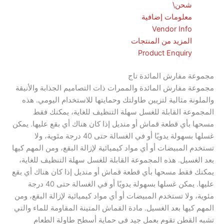
شحن\
معلومات إضافية
Vendor Info
المزيد من المنتجات
Product Enquiry
 مفارش المائدة تاج
مفارش المائدة والممرات ذات التصاميم الجذابة والأنيقة
ة مثالية لتزيين طاولتك وحمايتها للاستخدام اليومي. هذه
ة القابلة للغسل سهلة التنظيف للغاية، يمكنك فقط
أي قطعة قماش أو منديل إذا كان هناك أي بقع عليها. يمكن
غسلها بسهولة يدويًا أو في الغسالة حتى 40 درجة مئوية، ولا
المبيضات أو أي مواد كيميائية لإزالة البقع، ومن المهم كيها
سيل. هذه المجموعة القابلة للغسل سهلة التنظيف للغاية،
قط مسحها بأي قطعة قماش أو منديل إذا كان هناك أي بقع
عليها. يمكن غسلها بسهولة يدويًا أو في الغسالة حتى 40 درجة
ولا تستخدم المبيضات أو أي مواد كيميائية لإزالة البقع، ومن
يها بعد الغسيل. مادة القماش المتينة المقاومة للماء والتي
لقطن تقوم بعمل جيد في حماية أسطح طاولة الطعام