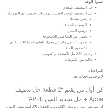
لوجه
جل التنظيف المغذي
جل التنظيف الوحيد الغني بالبروتينات وحمض الهيالورونيك.
ينقي بشرتك
لا يسبب الجفاف
يرطب البشرة
يحمي من التجاعيد والشيخوخة
ضعي 3-5 مل وافركي وجهك بلطف لمدة 30 ثانية ثم
اشطفيه بالماء.
زجاجة 230 مل للاستخدام اليومي.
خالية من الكبريتات
عات
 مراجعات بعد.
كن أول من يقيم “2 قطعة جل تنظيف
ن APPE”
نشر عنوان بريدك الإلكتروني.
الحقول الإلزامية مشار إليها بـ