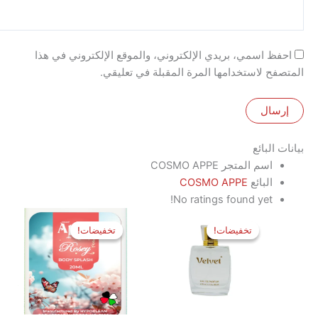
 اسمي، بريدي الإلكتروني، والموقع الإلكتروني في هذا
 لاستخدامها المرة المقبلة في تعليقي.
لبائع
اسم المتجر
COSMO APPE
البائع
COSMO APPE
No ratings found yet!
السعر
السعر
السعر
السعر
الأصلي
الحالي
الأصلي
الحالي
تخفيضات!
تخفيضات!
تخفيضات!
تخفيضات!
هو:
هو:
هو:
هو:
95 EGP.
110 EGP.
1,050 EGP.
1,200 EGP.