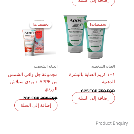
إضافة إلى السلة
السعر
السعر
السعر
السعر
الأصلي
الحالي
الأصلي
الحالي
تخفيضات!
تخفيضات!
تخفيضات!
تخفيضات!
هو:
هو:
هو:
هو:
760 EGP.
800 EGP.
625 EGP.
750 EGP.
العناية الشخصية
العناية الشخصية
١+١ كريم العناية بالبشرة
مجموعة جل واقي الشمس
الدهنية
من APPE + بودي سبلاش
الوردي
625
EGP
750
EGP
إضافة إلى السلة
760
EGP
800
EGP
إضافة إلى السلة
Product E