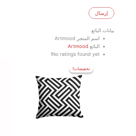
بيانات البائع
اسم المتجر
Artmood
البائع
Artmood
No ratings found yet!
السعر
السعر
الأصلي
الحالي
تخفيضات!
تخفيضات!
هو:
هو:
250 EGP.
400 EGP.