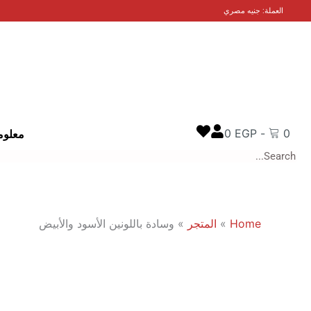
خطي
العملة: جنيه مصري
لى
لمحتوى
0
EGP
-
0
معلوم
Search
Home
»
المتجر
»
وسادة باللونين الأسود والأبيض