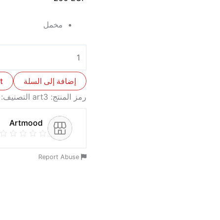
مخمل
إضافة إلى السلة
t
رمز المنتج:
art3
التصنيف:
Artmood
Report Abuse