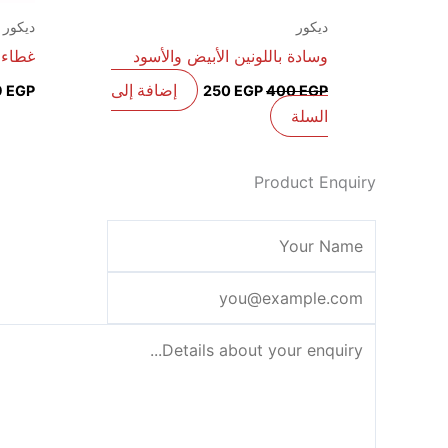
ديكور
ديكور
وسادة باللونين الأبيض والأسود
غطاء 
إضافة إلى
9
EGP
250
EGP
400
EGP
السلة
Product Enquiry