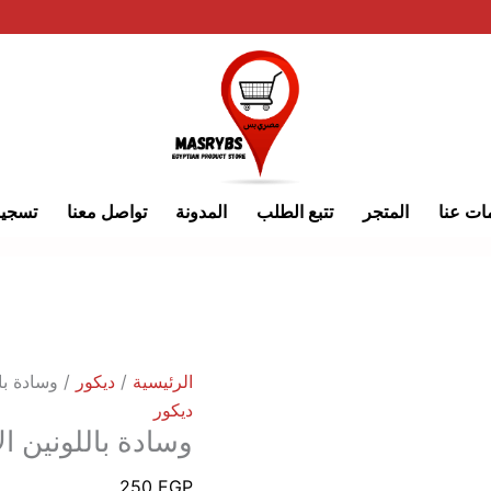
كمية
وسادة
باللونين
الأسود
والأبيض
ات عنا
المتجر
تتبع الطلب
المدونة
تواصل معنا
تسجي
الرئيسية
/
ديكور
/ وسادة بال
ديكور
وسادة باللونين ا
250
EGP