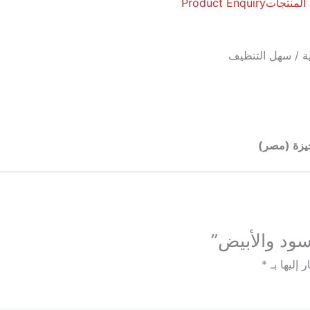
 المنتجات
Product Enquiry
جيزة (مصر)
سود والأبيض”
 إليها بـ
*