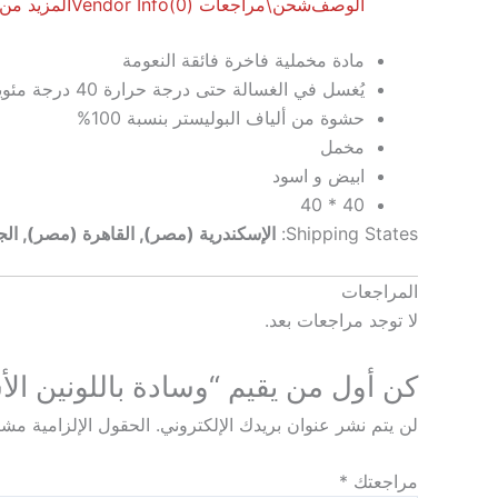
الوصف
شحن\
مراجعات (0)
Vendor Info
المزيد من
مادة مخملية فاخرة فائقة النعومة
يُغسل في الغسالة حتى درجة حرارة 40 درجة مئوية / سهل التنظيف
حشوة من ألياف البوليستر بنسبة 100%
مخمل
ابيض و اسود
40 * 40
Shipping States:
الإسكندرية (مصر), القاهرة (مصر), ال
المراجعات
لا توجد مراجعات بعد.
كن أول من يقيم “وسادة باللونين الأ
لن يتم نشر عنوان بريدك الإلكتروني.
الحقول الإلزامية مشار
مراجعتك
*