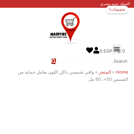
السعر
السعر
نيه مصري
ات!
الأصلي
الحالي
هو:
هو:
500 EGP.
600 EGP.
 عنا
ل معنا
ع الطلب
0
EGP
المتجر
»
واقي شمسي داكن اللون بعامل حماية من
 مل