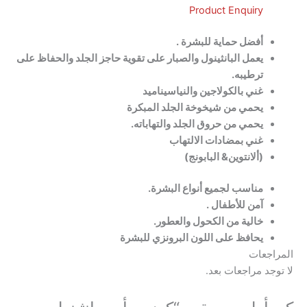
Product Enquiry
أفضل حماية للبشرة .
يعمل البانثينول والصبار على تقوية حاجز الجلد والحفاظ على
ترطيبه.
غني بالكولاجين والنياسيناميد
يحمي من شيخوخة الجلد المبكرة
يحمي من حروق الجلد والتهاباته.
غني بمضادات الالتهاب
(ألانتوين&
البابونج)
مناسب لجميع أنواع البشرة.
آمن للأطفال .
خالية من الكحول والعطور.
يحافظ على اللون البرونزي للبشرة
عات
 مراجعات بعد.