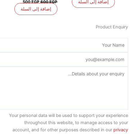
إضافة إلى السلة
500
EGP
600
EGP
إضافة إلى السلة
Product E
Your personal data will be used to support your exp
throughout this website, to manage access t
account, and for other purposes described in our
p