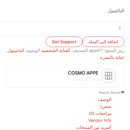
ول
ة إلى السلة
Get Support
نتج:
appe11
التصنيف:
العناية الشخصية
الوسوم:
البانثينول
,
البشرة
COSMO APPE
الوصف
شحن\
مراجعات (0)
Vendor Info
المزيد من المنتجات