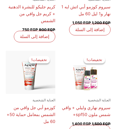
سيروم كوزمو أبي اتش ايه 1
كريم جليكو للبشرة الدهنية
نهار و1 ليل 60 مل
+ كريم جل واقي من
الشمس
1,050
EGP
1,200
EGP
إضافة إلى السلة
750
EGP
900
EGP
إضافة إلى السلة
السعر
السعر
السعر
السعر
الأصلي
الحالي
الأصلي
الحالي
تخفيضات!
تخفيضات!
تخفيضات!
تخفيضات!
هو:
هو:
هو:
هو:
500 EGP.
600 EGP.
1,400 EGP.
1,500 EGP.
العناية الشخصية
العناية الشخصية
سيروم نهاري وليلي + واقي
كوزمو أبي جل واقي من
شمس ملون spf50+
الشمس بمعامل حماية 50+
60 مل
1,400
EGP
1,500
EGP