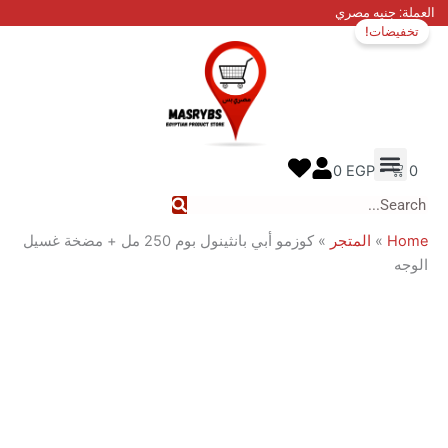
السعر
السعر
نيه مصري
ات!
الأصلي
الحالي
هو:
هو:
700 EGP.
800 EGP.
 عنا
ل معنا
ع الطلب
0
EGP
المتجر
»
كوزمو أبي بانثينول بوم 250 مل + مضخة غسيل