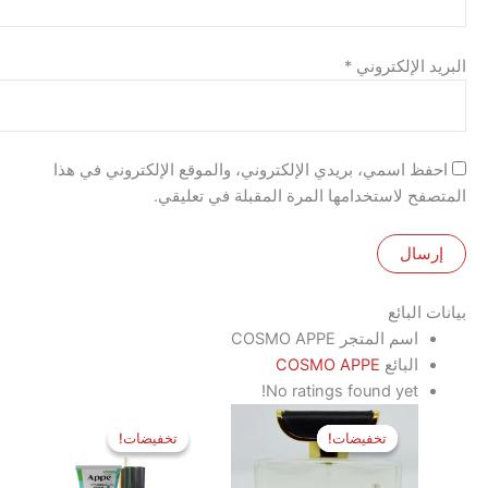
الإلكتروني
*
 اسمي، بريدي الإلكتروني، والموقع الإلكتروني في هذا
 لاستخدامها المرة المقبلة في تعليقي.
لبائع
اسم المتجر
COSMO APPE
البائع
COSMO APPE
No ratings found yet!
السعر
السعر
السعر
السعر
الأصلي
الحالي
الأصلي
الحالي
تخفيضات!
تخفيضات!
تخفيضات!
تخفيضات!
هو:
هو:
هو:
هو:
775 EGP.
850 EGP.
1,850 EGP.
2,200 EGP.