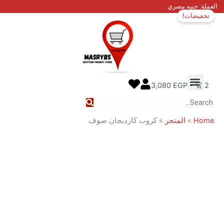
ي
كارديجان صوف