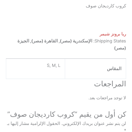
درية (مصر), القاهرة (مصر), الجيزة
S, M, L
م “كروب كارديجان صوف”
لإلكتروني.
الحقول الإلزامية مشار إليها بـ