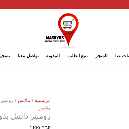
كمية
رومبير
دانتيل
بدون
ظهر
ات عنا
المتجر
تتبع الطلب
المدونة
تواصل معنا
تسجي
الرئيسية
/
ملابس
/ رومبير 
ملابس
رومبير دانتيل بد
1,199
EGP