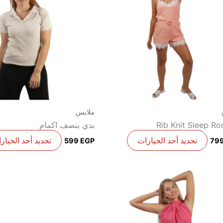
من
الأشكال
المختلفة
لهذا
المنتج.
يمكن
اختيار
الخيارات
على
ملابس
صفحة
Rib Knit Sleep R
بدي بنصف اكمام
المنتج
تحديد أحد الخيارات
تحديد أحد الخيار
599
EGP
79
هناك
العديد
من
الأشكال