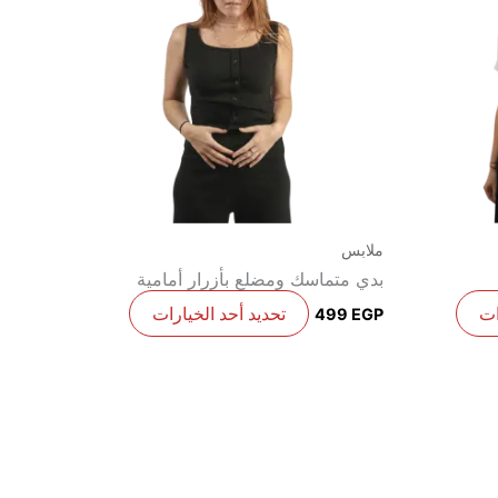
من
من
الأشكال
الأشكال
المختلفة
المختلفة
لهذا
لهذا
المنتج.
المنتج.
يمكن
يمكن
اختيار
اختيار
الخيارات
الخيارات
على
على
ملابس
صفحة
صفحة
بدي متماسك ومضلع بأزرار أمامية
المنتج
المنتج
ات
تحديد أحد الخيارات
499
EGP