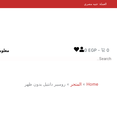
خطي
العملة: جنيه مصري
لى
لمحتوى
0
EGP
-
0
معلوم
Search
Home
»
المتجر
»
رومبير دانتيل بدون ظهر