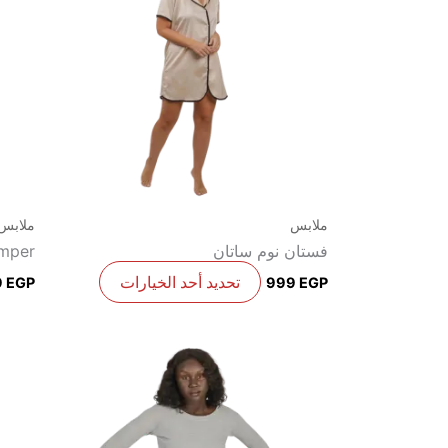
من
الأشكال
المختلفة
لهذا
المنتج.
يمكن
اختيار
الخيارات
على
ملابس
ملابس
صفحة
فستان نوم ساتان
omper
المنتج
تحديد أحد الخيارات
9
EGP
999
EGP
هناك
العديد
من
الأشكال