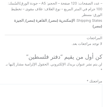
– عدد الصفحات: 120 صفحة – الحجم: A5 – جودة الورق/السُمك:
 جرام في المتر المربع – نوع الغلاف: غلاف مقوى – تخطيط
 مسطر
Shipping 
الإسكندرية (مصر), القاهرة (مصر), الجيزة
عات
 مراجعات بعد.
ول من يقيم “دفتر فلسطين”
نشر عنوان بريدك الإلكتروني.
الحقول الإلزامية مشار إليها بـ
ك
*