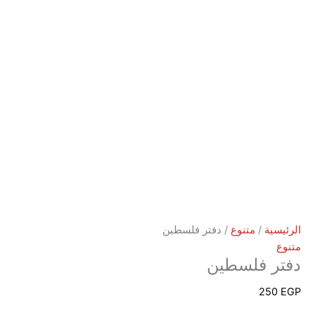
ة
/
متنوع
/ دفتر فلسطين
 فلسطين
2