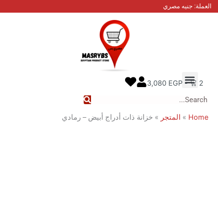
نيه مصري
 عنا
ل معنا
ع الطلب
3,080
EGP
المتجر
»
خزانة ذات أدراج أبيض – رمادي