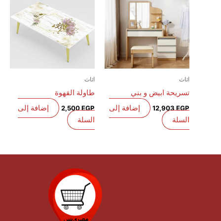
اثاث
اثاث
تسريحة ابيض و بني
طاولة القهوة
إضافة إلى
إضافة إلى
2,500
EGP
12,903
EGP
السلة
السلة