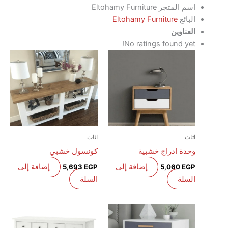
اسم المتجر
Eltohamy Furniture
البائع
Eltohamy Furniture
العناوين
No ratings found yet!
اثاث
اثاث
وحدة ادراج خشبية
كونسول خشبي
إضافة إلى
إضافة إلى
5,693
EGP
5,060
EGP
السلة
السلة