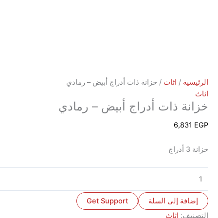
ة
/
اثاث
/ خزانة ذات أدراج أبيض – رمادي
ة ذات أدراج أبيض – رمادي
6,8
ة إلى السلة
Get Support
ف:
اثاث