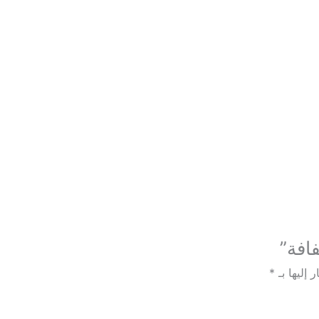
افة”
 إليها بـ
*