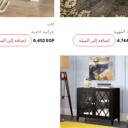
اثاث
 القهوة
جزامة احذية
إضافة إلى السلة
إضافة إلى الس
6,452
EGP
4,74