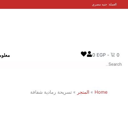
خطي
العملة: جنيه مصري
لى
لمحتوى
0
EGP
-
0
معلوم
Search
Home
»
المتجر
»
تسريحة رمادية شفافة