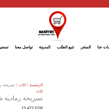
كمية
تسريحة
رمادية
شفافة
ات عنا
المتجر
تتبع الطلب
المدونة
تواصل معنا
تسجي
الرئيسية
/
اثاث
/ تسريحة رم
اثاث
تسريحة رمادية ش
13,472
EGP