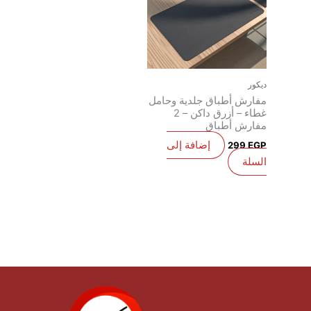
يكور
فارش أطباق جلدية وحامل
غطاء – أزرق داكن – 2
فارش أطباق
إضافة إلى
299
EG
لسلة