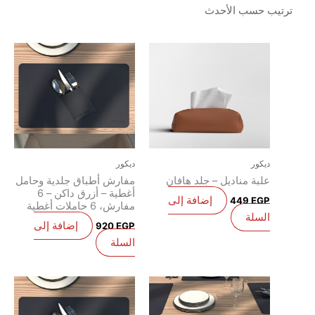
يكور
ديكور
لبة مناديل – جلد هافان
مفارش أطباق جلدية وحامل
أغطية – أزرق داكن – 6
إضافة إلى
449
EG
مفارش، 6 حاملات أغطية
لسلة
إضافة إلى
920
EGP
السلة