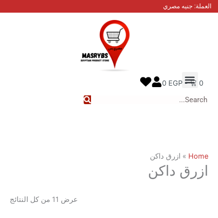
تم
نيه مصري
الفرز
حسب
الأحدث
نا
معنا
 الطلب
0
EGP
ازرق داكن
 داكن
عرض ⁦11⁩ من كل النتائج