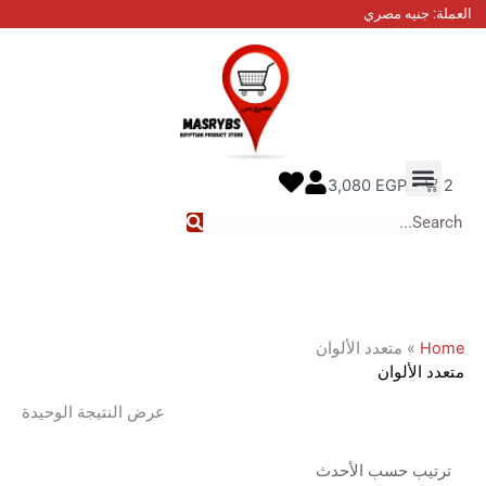
نيه مصري
 عنا
ل معنا
ع الطلب
3,080
EGP
متعدد الألوان
لألوان
عرض النتيجة الوحيدة