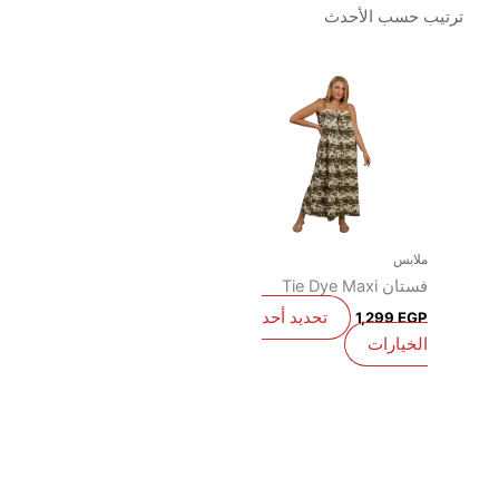
هناك
العديد
من
الأشكال
المختلفة
لهذا
المنتج.
ملابس
يمكن
فستان Tie Dye Maxi
اختيار
تحديد أحد
1,299
EGP
الخيارات
الخيارات
على
صفحة
المنتج