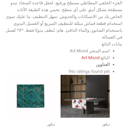
الخلفي المطاطي مسطح ورفيع، لجعل قاعدة السجاد تبدو
بشكل أنيق على أي سطح. تحمي هذه الطبقة الأثاث
بك من الانسكابات والخدوش. سهل التنظيف. ما عليك سوى
 قطعة قماش مبللة للتنظيف السريع أو الغسيل اليدوي
م الصابون والماء الدافئ. هام: يُنظف يدويًا فقط. *لا* تُغسل
سالة
لبائع
اسم المتجر
Art Mood
البائع
Art Mood
العناوين
No ratings found yet!
ديكور
ديكور