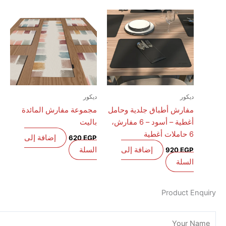
ديكور
ديكور
مفارش أطباق جلدية وحامل
مجموعة مفارش المائدة
أغطية – أسود – 6 مفارش،
باليت
6 حاملات أغطية
إضافة إلى
620
EGP
إضافة إلى
السلة
920
EGP
السلة
Product E