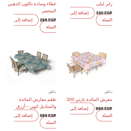
رانر ليلى
غطاء وسادة باللون الذهبي
المخضر
إضافة إلى
350
EGP
السلة
إضافة إلى
299
EGP
السلة
ديكور
ديكور
مفرش المائدة بارتي 300
طقم مفارش المائدة
والمناديل كوين – أزرق
إضافة إلى
999
EGP
السلة
إضافة إلى
599
EGP
السلة