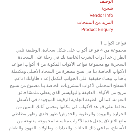
الوصف
شحن\
Vendor Info
المزيد من المنتجات
Product Enquiry
كواب 1
مجموعة من 4 قواعد أكواب على شكل سجادة، الوظيفة تلبي
. خذ أدوات الشرب الخاصة بك في رحلة على السجادة
السحرية مع مجموعة قواعد الأكواب المكونة من 4 أكواب! قواعد
 الخاصة بنا هي نسخ مصغرة من السجاد الأصلي ومكتملة
بيضاء حقيقية على الجوانب لتكمل إعداد طاولتك! ناعم.
المخملي لأكواب المشروبات الخاصة بنا مصنوع من نسيج
 الألياف الدقيقة والبوليستر الذي يعطي ملمسًا فائق
. كما أن الطبقة الجلدية الرقيقة الموجودة في الأسفل
لى قواعد الأكواب في مكانها وتحمي أثاثك الثمين من
ة والبرودة والرطوبة والخدوش! ظهر جلدي وظهر مطاطي
انزلاق يجعل هذه الأكواب مناسبة لمجموعة متنوعة من
 بما في ذلك الحانات والعدادات وطاولات القهوة والطعام.