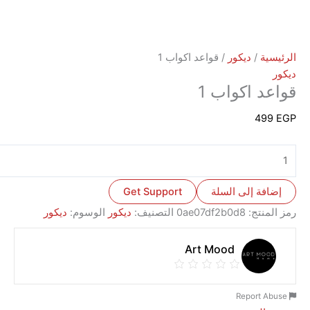
ة
/
ديكور
/ قواعد اكواب 1
 اكواب 1
4
ة إلى السلة
Get Support
نتج:
0ae07df2b0d8
التصنيف:
ديكور
الوسوم:
ديكور
Art Mood