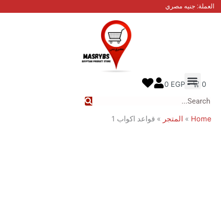
نيه مصري
 عنا
ل معنا
ع الطلب
0
EGP
المتجر
»
قواعد اكواب 1