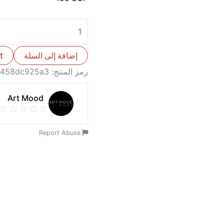
إضافة إلى السلة
t
رمز المنتج:
458dc925a3
Art Mood
Report Abuse