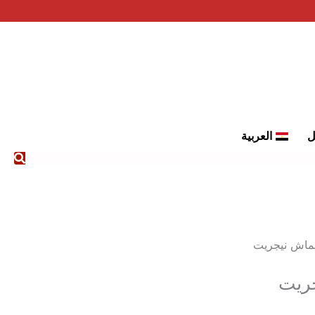
ل
العربية
ماش نيجريت
ريت