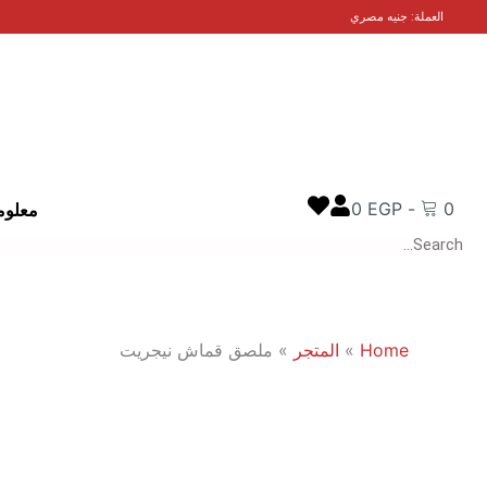
خطي
العملة: جنيه مصري
لى
لمحتوى
0
EGP
-
0
معلوم
Search
Home
»
المتجر
»
ملصق قماش نيجريت