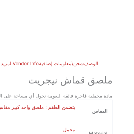
الوصف
شحن\
معلومات إضافية
Vendor Info
المزيد
ملصق قماش نيجريت
مادة مخملية فاخرة فائقة النعومة تحول أي مساحة على ا
يتضمن الطقم : ملصق واحد كبير مقاس 90*44 سم، ملصقان صغيران مقاس 42*22 سم، ملحقات التعليق تتضمن: 6 قطع خشبية و3
المقاس
مخمل
Material