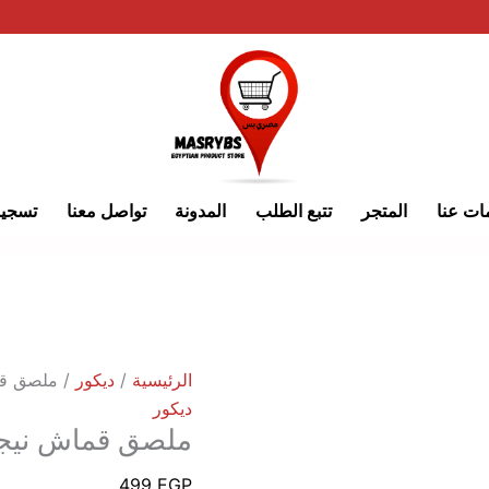
كمية
ملصق
قماش
نيجريت
ات عنا
المتجر
تتبع الطلب
المدونة
تواصل معنا
تسجي
الرئيسية
/
ديكور
/ ملصق ق
ديكور
ملصق قماش نيج
499
EGP