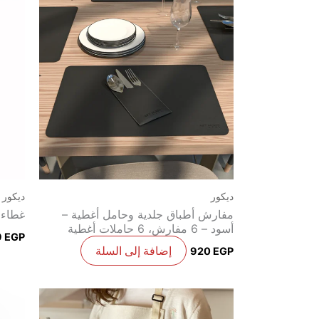
ديكور
ديكور
مفارش أطباق جلدية وحامل أغطية –
غطاء وس
أسود – 6 مفارش، 6 حاملات أغطية
9
EGP
إضافة إلى السلة
920
EGP