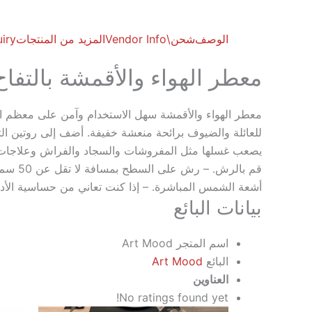
الوصف
شحن\
Vendor Info
المزيد من المنتجات
iry
معطر الهواء والأقمشة بالتفا
معطر الهواء والأقمشة سهل الاستخدام وآمن على معظم الأق
للعائلة والضيوف برائحة منعشة خفيفة. أضف إلى روتين التن
يصعب غسلها مثل المفروشات والسجاد والفراش وعلاجات الن
قم بال
أشعة الشمس المباشرة. – إذا كنت تعاني من حساسية الأداء 
بيانات البائع
اسم المتجر
Art Mood
البائع
Art Mood
العناوين
No ratings found yet!