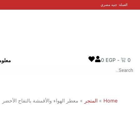
خطي
العملة: جنيه مصري
لى
لمحتوى
0
EGP
-
0
معلوم
Search
Home
»
المتجر
»
معطر الهواء والأقمشة بالتفاح الأخضر