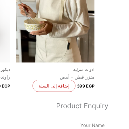
ادوات منزلية
ديكور
مئزر قطن – أبيض
راوند
إضافة إلى السلة
9
EGP
399
EGP
Product Enquiry