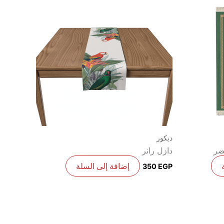
ديكور
ضر
دازل رانر
إضافة إلى السلة
350
EGP