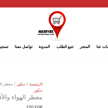
كمية
معطر
الهواء
والأقمشة
بالتفاح
الأخضر
ات عنا
المتجر
تتبع الطلب
المدونة
تواصل معنا
تسجي
الرئيسية
/
ديكور
/ معطر اله
ديكور
معطر الهواء والأ
220
EGP