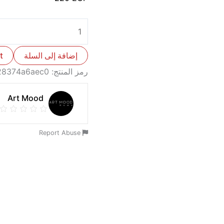
إضافة إلى السلة
t
رمز المنتج:
28374a6aec0
Art Mood
Report Abuse