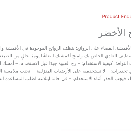
Product Enqu
ح الأخضر
مشة. القضاء على الروائح: ينظف الروائح الموجودة في الأقمشة والأس
ظيف العادي الخاص بك وامنح أقمشتك انتعاشًا يوميًا خالٍ من الصبغة
وافذ. كيفية الاستخدام: – رج العبوة جيدًا قبل الاستخدام. – أمس
رش. – رش على السطح بمسافة لا تقل عن 50 سم. تحذيرات: – لا تستخدميه على الأرضيات المنزلقة.
فيجب الحذر أثناء الاستخدام. – في حالة ابتلاعه اطلب المساعدة الطب