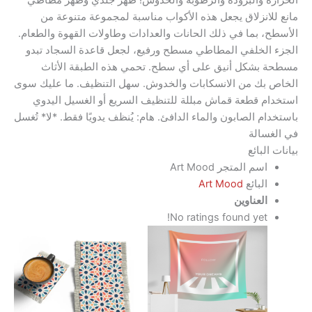
ة والبرودة والرطوبة والخدوش! ظهر جلدي وظهر مطاطي
انزلاق يجعل هذه الأكواب مناسبة لمجموعة متنوعة من
 بما في ذلك الحانات والعدادات وطاولات القهوة والطعام.
الخلفي المطاطي مسطح ورفيع، لجعل قاعدة السجاد تبدو
بشكل أنيق على أي سطح. تحمي هذه الطبقة الأثاث
بك من الانسكابات والخدوش. سهل التنظيف. ما عليك سوى
 قطعة قماش مبللة للتنظيف السريع أو الغسيل اليدوي
م الصابون والماء الدافئ. هام: يُنظف يدويًا فقط. *لا* تُغسل
سالة
لبائع
اسم المتجر
Art Mood
البائع
Art Mood
العناوين
No ratings found yet!