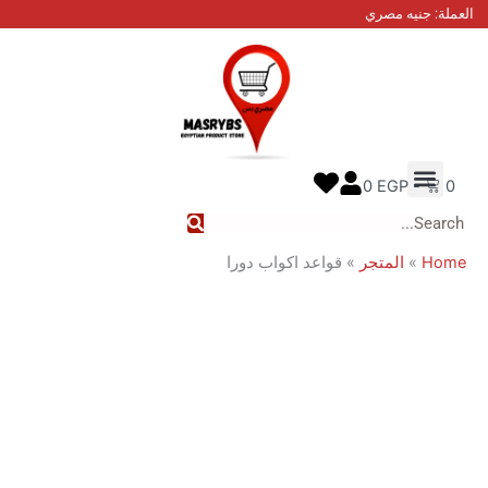
نيه مصري
 عنا
ل معنا
ع الطلب
0
EGP
المتجر
»
قواعد اكواب دورا