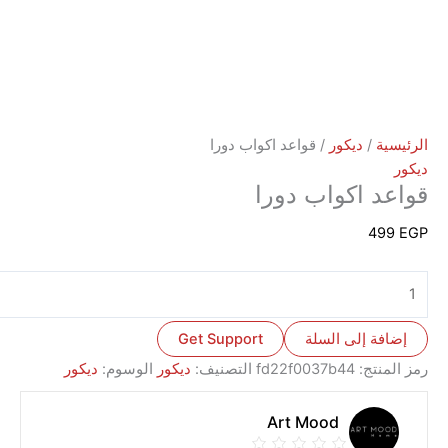
ة
/
ديكور
/ قواعد اكواب دورا
د اكواب دورا
4
ة إلى السلة
Get Support
نتج:
fd22f0037b44
التصنيف:
ديكور
الوسوم:
ديكور
Art Mood