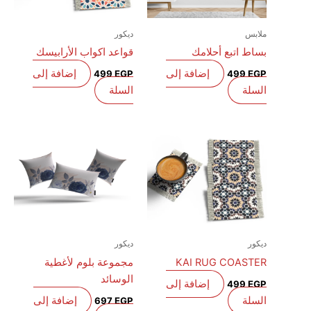
ملابس
ديكور
بساط اتبع أحلامك
قواعد اكواب الأرابيسك
إضافة إلى
إضافة إلى
499
EGP
499
EGP
السلة
السلة
ديكور
ديكور
KAI RUG COASTER
مجموعة بلوم لأغطية
الوسائد
إضافة إلى
499
EGP
السلة
إضافة إلى
697
EGP