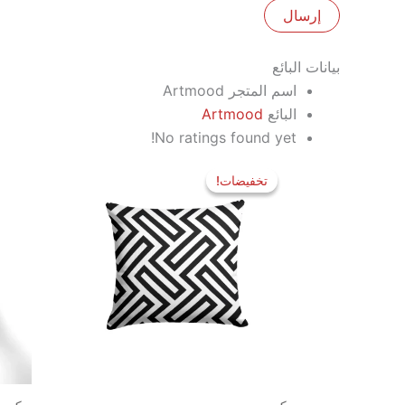
بيانات البائع
اسم المتجر
Artmood
البائع
Artmood
No ratings found yet!
السعر
السعر
الأصلي
الحالي
تخفيضات!
تخفيضات!
هو:
هو:
250 EGP.
400 EGP.