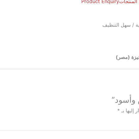
 المنتجات
Product Enquiry
جيزة (مصر)
 وأسود”
 إليها بـ
*