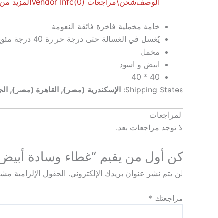
الوصف
شحن\
مراجعات (0)
Vendor Info
المزيد من
خامة مخملية فاخرة فائقة النعومة
يُغسل في الغسالة حتى درجة حرارة 40 درجة مئوية / سهل التنظيف
مخمل
ابيض و اسود
40 * 40
Shipping States:
الإسكندرية (مصر), القاهرة (مصر), ال
المراجعات
لا توجد مراجعات بعد.
كن أول من يقيم “غطاء وسادة أبيض
لن يتم نشر عنوان بريدك الإلكتروني.
الحقول الإلزامية مشار
مراجعتك
*