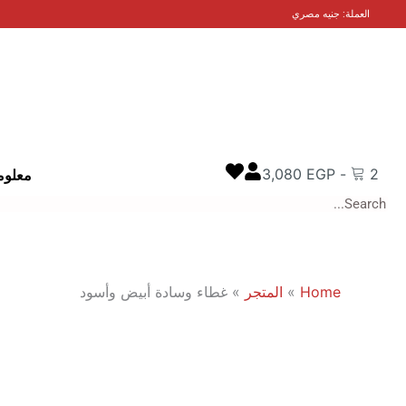
خطي
العملة: جنيه مصري
لى
لمحتوى
3,080
EGP
-
2
معلوم
Search
Home
»
المتجر
»
غطاء وسادة أبيض وأسود