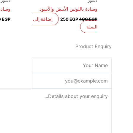
ديكور
ديكور
وسادة باللونين الأبيض والأسود
وسادة 
إضافة إلى
0
EGP
250
EGP
400
EGP
السلة
Product Enquiry