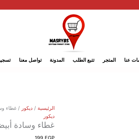
كمية
غطاء
وسادة
أبيض
وأسود
ات عنا
المتجر
تتبع الطلب
المدونة
تواصل معنا
تسجي
الرئيسية
/
ديكور
/ غطاء وس
ديكور
غطاء وسادة أبي
199
EGP