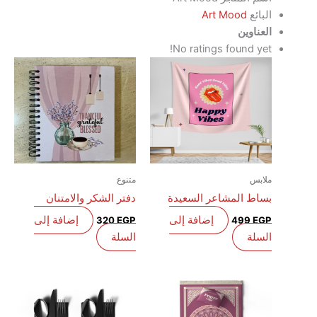
البائع
Art Mood
العناوين
No ratings found yet!
ملابس
متنوع
بساط المشاعر السعيدة
دفتر الشكر والامتنان
إضافة إلى
إضافة إلى
320
EGP
499
EGP
السلة
السلة