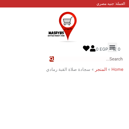
نيه مصري
 عنا
ل معنا
ع الطلب
0
EGP
المتجر
»
سجادة صلاة القبة رمادي