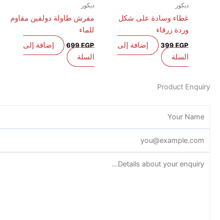
ديكور
ديكور
غطاء وسادة على شكل
مفرش طاولة دولفين مقاوم
وردة زرقاء
للماء
إضافة إلى
إضافة إلى
699
EGP
399
EGP
السلة
السلة
Product E