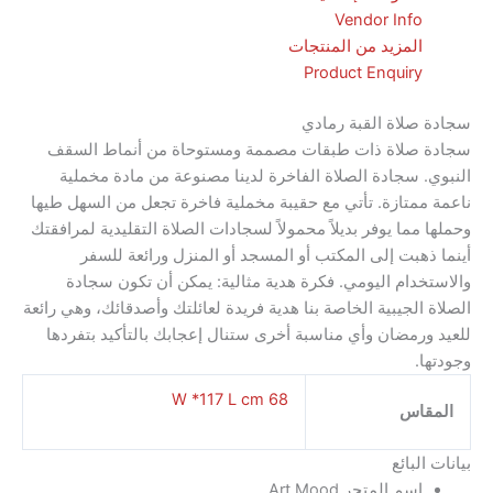
Vendor Info
المزيد من المنتجات
Product Enquiry
صلاة القبة رمادي
صلاة ذات طبقات مصممة ومستوحاة من أنماط السقف
 سجادة الصلاة الفاخرة لدينا مصنوعة من مادة مخملية
متازة. تأتي مع حقيبة مخملية فاخرة تجعل من السهل طيها
مما يوفر بديلاً محمولاً لسجادات الصلاة التقليدية لمرافقتك
هبت إلى المكتب أو المسجد أو المنزل ورائعة للسفر
دام اليومي. فكرة هدية مثالية: يمكن أن تكون سجادة
الجيبية الخاصة بنا هدية فريدة لعائلتك وأصدقائك، وهي رائعة
رمضان وأي مناسبة أخرى ستنال إعجابك بالتأكيد بتفردها
.
68 W *117 L cm
اس
لبائع
اسم المتجر
Art Mood