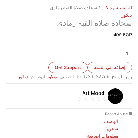
ة
/
ديكور
/ سجادة صلاة القبة رمادي
ة صلاة القبة رمادي
4
ة إلى السلة
Get Support
نتج:
5dd739a322cb
التصنيف:
ديكور
الوسوم:
ديكور
Art Mood
الوصف
شحن\
معلومات إضافية